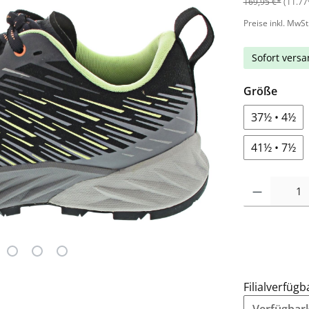
169,95 €*
(11.77
Preise inkl. MwSt
Sofort versan
Größe
37½ • 4½
41½ • 7½
Filialverfügb
Verfügbarke