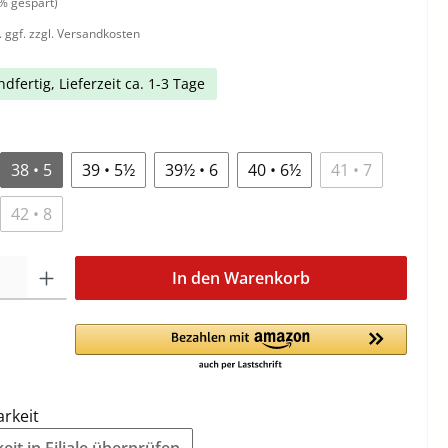
% gespart)
. ggf. zzgl. Versandkosten
dfertig, Lieferzeit ca. 1-3 Tage
38 • 5
39 • 5½
39½ • 6
40 • 6½
41 • 7
42 • 8
In den Warenkorb
arkeit
it in Filiale überprüfen