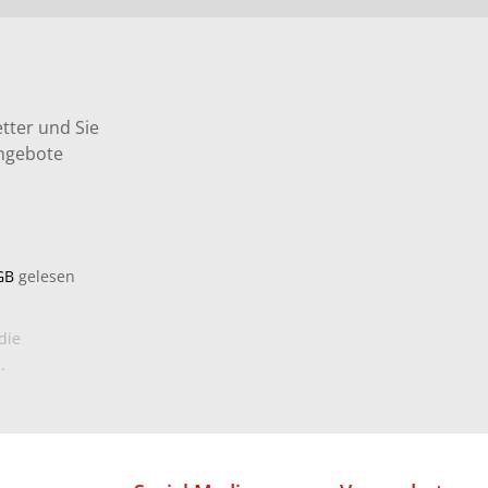
tter und Sie
Angebote
GB
gelesen
die
.