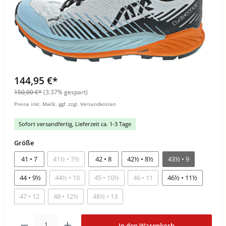
144,95 €*
150,00 €*
(3.37% gespart)
Preise inkl. MwSt. ggf. zzgl. Versandkosten
Sofort versandfertig, Lieferzeit ca. 1-3 Tage
Größe
41 • 7
41½ • 7½
42 • 8
42½ • 8½
43½ • 9
44 • 9½
44½ • 10
45 • 10½
46 • 11
46½ • 11½
47 • 12
48 • 12½
48½ • 13
In den Warenkorb