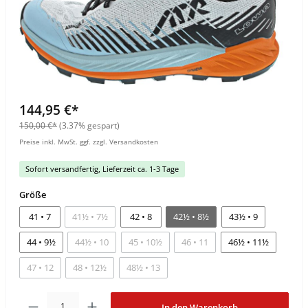
144,95 €*
150,00 €*
(3.37% gespart)
Preise inkl. MwSt. ggf. zzgl. Versandkosten
Sofort versandfertig, Lieferzeit ca. 1-3 Tage
Größe
41 • 7
41½ • 7½
42 • 8
42½ • 8½
43½ • 9
44 • 9½
44½ • 10
45 • 10½
46 • 11
46½ • 11½
47 • 12
48 • 12½
48½ • 13
In den Warenkorb