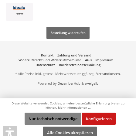
Bestellung widerrufen
Kontakt
Zahlung und Versand
Widerrufsrecht und Widerrufsformular
AGB
Impressum
Datenschutz
Barrierefreiheitserklärung
* Alle Preise inkl. gesetzl. Mehrwertsteuer ggf. zzgl.
Versandkosten
.
Powered by
DezemberHub
&
zweigelb
Diese Website verwendet Cookies, um eine bestmögliche Erfahrung bieten zu
können.
Mehr Informationen ...
Nur technisch notwendige
Konfigurieren
Alle Cookies akzeptieren