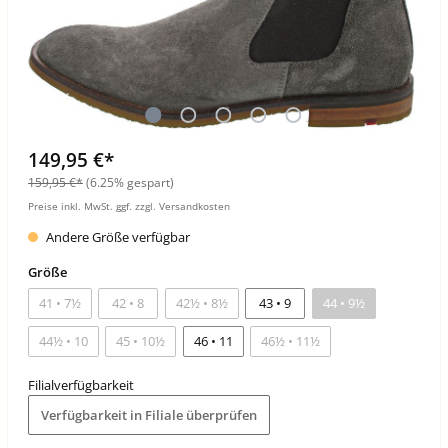
149,95 €*
159,95 €*
(6.25% gespart)
Preise inkl. MwSt. ggf. zzgl. Versandkosten
Andere Größe verfügbar
Größe
41 • 7½
42 • 8
42½ • 8½
43 • 9
44 • 9½
44½ • 10
45 • 10½
46 • 11
46½ • 11½
Filialverfügbarkeit
Verfügbarkeit in Filiale überprüfen