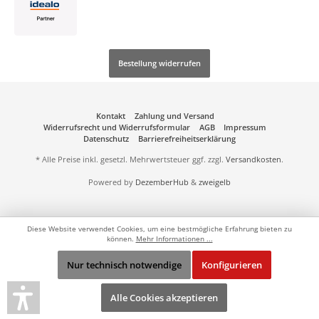
Bestellung widerrufen
Kontakt
Zahlung und Versand
Widerrufsrecht und Widerrufsformular
AGB
Impressum
Datenschutz
Barrierefreiheitserklärung
* Alle Preise inkl. gesetzl. Mehrwertsteuer ggf. zzgl.
Versandkosten
.
Powered by
DezemberHub
&
zweigelb
Diese Website verwendet Cookies, um eine bestmögliche Erfahrung bieten zu
können.
Mehr Informationen ...
Nur technisch notwendige
Konfigurieren
Alle Cookies akzeptieren