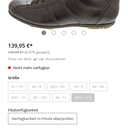
139,95 €*
149,95 €*
(6.67% gespart)
Preise inkl. MwSt. ggf. zzgl. Versandkosten
Nicht mehr verfügbar
Größe
41 • 7½
42 • 8
42½ • 8½
43 • 9
44 • 9½
44½ • 10
45 • 10½
46 • 11
46½ • 11½
Filialverfügbarkeit
Verfügbarkeit in Filiale überprüfen