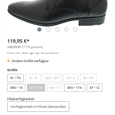
119,95 €*
129,95 €*
(7.7% gespart)
Preise inkl. MwSt. ggf. zzgl. Versandkosten
Andere Größe verfügbar
Größe
41 • 7½
42 • 8
42½ • 8½
43 • 9
44 • 9½
44½ • 10
45 • 10½
46 • 11
46½ • 11½
47 • 12
Filialverfügbarkeit
Verfügbarkeit in Filiale überprüfen