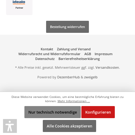
Bestellung widerrufen
Kontakt
Zahlung und Versand
Widerrufsrecht und Widerrufsformular
AGB
Impressum
Datenschutz
Barrierefreiheitserklärung
* Alle Preise inkl. gesetzl. Mehrwertsteuer ggf. zzgl.
Versandkosten
.
Powered by
DezemberHub
&
zweigelb
Diese Website verwendet Cookies, um eine bestmögliche Erfahrung bieten zu
können.
Mehr Informationen ...
Nur technisch notwendige
Konfigurieren
Alle Cookies akzeptieren