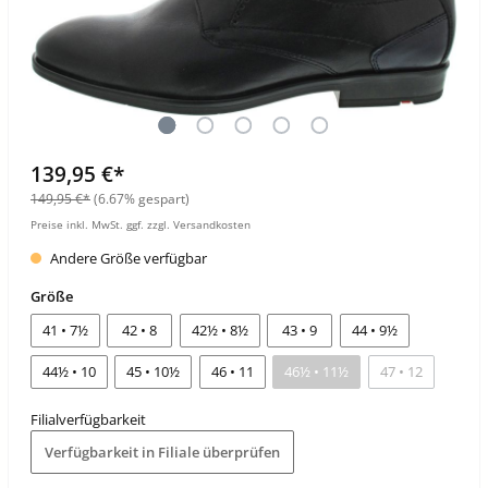
139,95 €*
149,95 €*
(6.67% gespart)
Preise inkl. MwSt. ggf. zzgl. Versandkosten
Andere Größe verfügbar
Größe
41 • 7½
42 • 8
42½ • 8½
43 • 9
44 • 9½
44½ • 10
45 • 10½
46 • 11
46½ • 11½
47 • 12
Filialverfügbarkeit
Verfügbarkeit in Filiale überprüfen