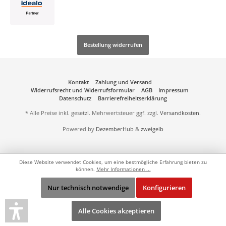
Bestellung widerrufen
Kontakt
Zahlung und Versand
Widerrufsrecht und Widerrufsformular
AGB
Impressum
Datenschutz
Barrierefreiheitserklärung
* Alle Preise inkl. gesetzl. Mehrwertsteuer ggf. zzgl.
Versandkosten
.
Powered by
DezemberHub
&
zweigelb
Diese Website verwendet Cookies, um eine bestmögliche Erfahrung bieten zu
können.
Mehr Informationen ...
Nur technisch notwendige
Konfigurieren
Alle Cookies akzeptieren