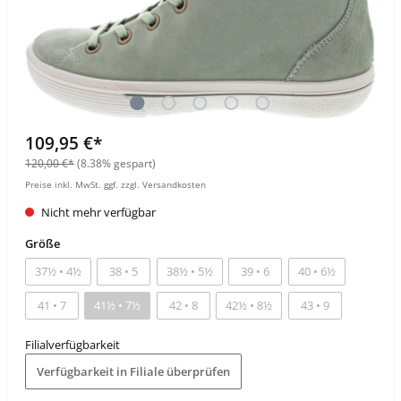
109,95 €*
120,00 €*
(8.38% gespart)
Preise inkl. MwSt. ggf. zzgl. Versandkosten
Nicht mehr verfügbar
Größe
37½ • 4½
38 • 5
38½ • 5½
39 • 6
40 • 6½
41 • 7
41½ • 7½
42 • 8
42½ • 8½
43 • 9
Filialverfügbarkeit
Verfügbarkeit in Filiale überprüfen