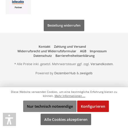
Bestellung widerrufen
Kontakt
Zahlung und Versand
Widerrufsrecht und Widerrufsformular
AGB
Impressum
Datenschutz
Barrierefreiheitserklärung
* Alle Preise inkl. gesetzl. Mehrwertsteuer ggf. zzgl.
Versandkosten
.
Powered by
DezemberHub
&
zweigelb
Diese Website verwendet Cookies, um eine bestmögliche Erfahrung bieten zu
können.
Mehr Informationen ...
Nur technisch notwendige
Konfigurieren
Alle Cookies akzeptieren