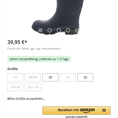
39,95 €*
Preise inkl. MwSt. ggf. zzgl. Versandkosten
Sofort versandfertig, Lieferzeit ca. 1-3 Tage
Größe
27
28/29
30
31
32
33/34
35 • 2½
Bitte Größe auswählen...