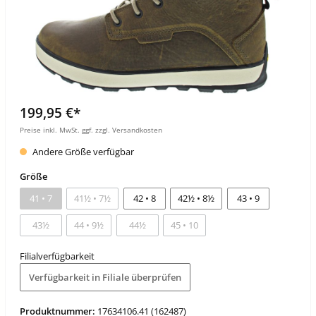
199,95 €*
Preise inkl. MwSt. ggf. zzgl. Versandkosten
Andere Größe verfügbar
Größe
41 • 7
41½ • 7½
42 • 8
42½ • 8½
43 • 9
43½
44 • 9½
44½
45 • 10
Filialverfügbarkeit
Verfügbarkeit in Filiale überprüfen
Produktnummer:
17634106.41 (162487)