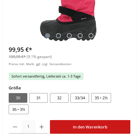
99,95 €*
109,95 €*
(9.1% gespart)
Preise inkl. MwSt. ggf. zzgl. Versandkosten
Sofort versandfertig, Lieferzeit ca. 1-3 Tage
Größe
30
31
32
33/34
35 • 2½
36 • 3½
In den Warenkorb