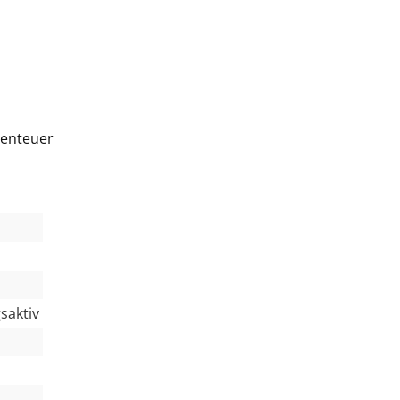
benteuer
saktiv