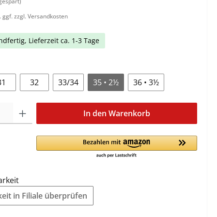
gespart)
. ggf. zzgl. Versandkosten
dfertig, Lieferzeit ca. 1-3 Tage
31
32
33/34
35 • 2½
36 • 3½
In den Warenkorb
arkeit
it in Filiale überprüfen