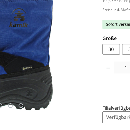
109,95 €*
(9.1% 
Preise inkl. MwSt
Sofort versan
Größe
30
Filialverfügb
Verfügbarke