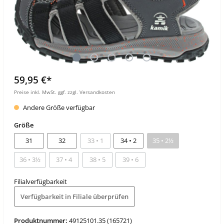
59,95 €*
Preise inkl. MwSt. ggf. zzgl. Versandkosten
Andere Größe verfügbar
Größe
31
32
33 • 1
34 • 2
35 • 2½
36 • 3½
37 • 4
38 • 5
39 • 6
Filialverfügbarkeit
Verfügbarkeit in Filiale überprüfen
Produktnummer:
49125101.35 (165721)