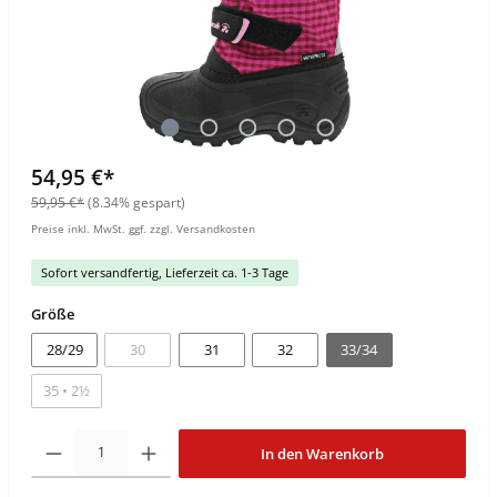
54,95 €*
59,95 €*
(8.34% gespart)
Preise inkl. MwSt. ggf. zzgl. Versandkosten
Sofort versandfertig, Lieferzeit ca. 1-3 Tage
Größe
28/29
30
31
32
33/34
35 • 2½
In den Warenkorb