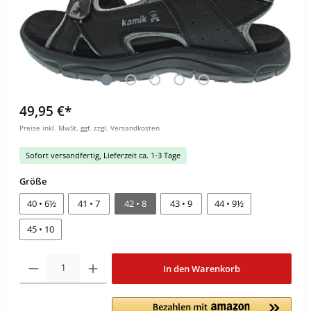
49,95 €*
Preise inkl. MwSt. ggf. zzgl. Versandkosten
Sofort versandfertig, Lieferzeit ca. 1-3 Tage
Größe
40 • 6½
41 • 7
42 • 8
43 • 9
44 • 9½
45 • 10
In den Warenkorb