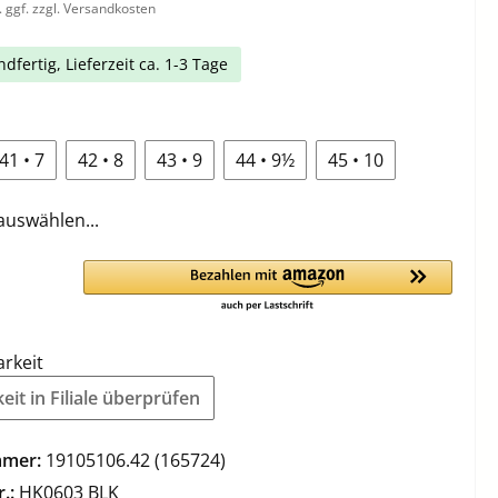
. ggf. zzgl. Versandkosten
dfertig, Lieferzeit ca. 1-3 Tage
41 • 7
42 • 8
43 • 9
44 • 9½
45 • 10
auswählen...
arkeit
it in Filiale überprüfen
mmer:
19105106.42 (165724)
r.:
HK0603 BLK