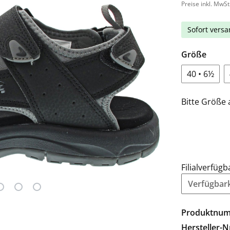
Preise inkl. MwSt
Sofort versan
Größe
40 • 6½
Bitte Größe 
Filialverfügb
Verfügbarke
Produktnu
Hersteller-N