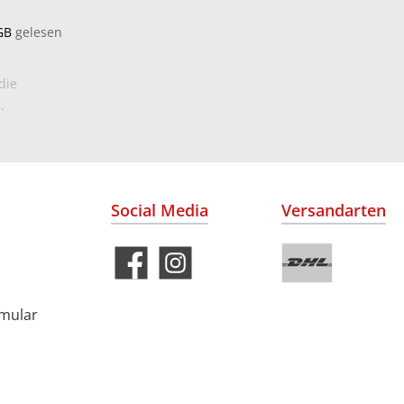
GB
gelesen
die
.
Social Media
Versandarten
rmular