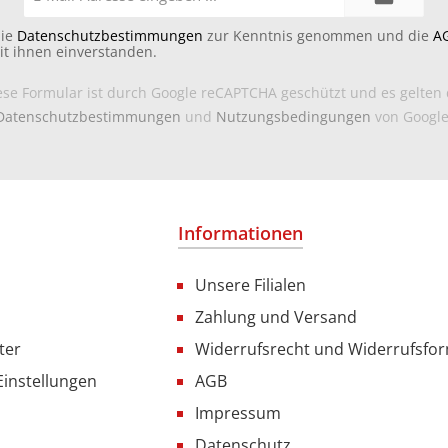
Mail-
Adresse*
die
Datenschutzbestimmungen
zur Kenntnis genommen und die
A
it ihnen einverstanden.
ese Formular ist durch Google reCAPTCHA geschützt und es gelten 
Datenschutzbestimmungen
und
Nutzungsbedingungen
von Google
Informationen
Unsere Filialen
Zahlung und Versand
ter
Widerrufsrecht und Widerrufsfo
Einstellungen
AGB
Impressum
Datenschutz