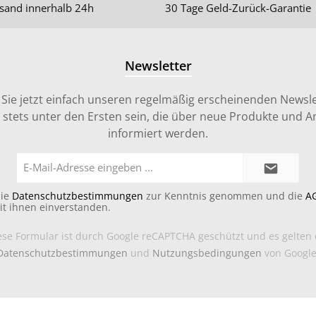
sand innerhalb 24h
30 Tage Geld-Zurück-Garantie
Newsletter
Sie jetzt einfach unseren regelmäßig erscheinenden Newsle
stets unter den Ersten sein, die über neue Produkte und 
informiert werden.
E-
Mail-
Adresse*
die
Datenschutzbestimmungen
zur Kenntnis genommen und die
A
it ihnen einverstanden.
ese Formular ist durch Google reCAPTCHA geschützt und es gelten 
Datenschutzbestimmungen
und
Nutzungsbedingungen
von Google