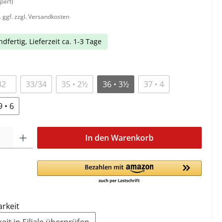
part)
. ggf. zzgl. Versandkosten
dfertig, Lieferzeit ca. 1-3 Tage
32
33/34
35 • 2½
36 • 3½
37 • 4
9 • 6
In den Warenkorb
arkeit
it in Filiale überprüfen