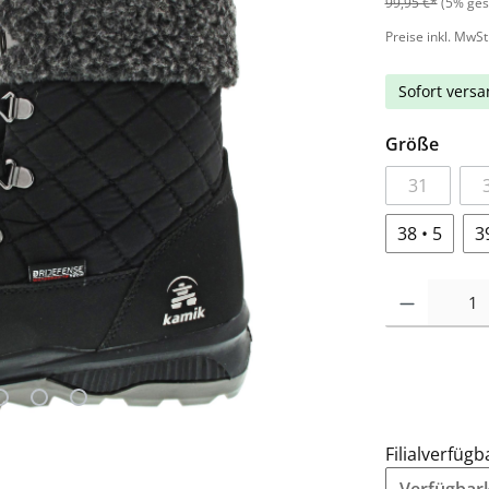
99,95 €*
(5% ges
Preise inkl. MwSt
Sofort versan
Größe
31
38 • 5
3
Filialverfügb
Verfügbarke