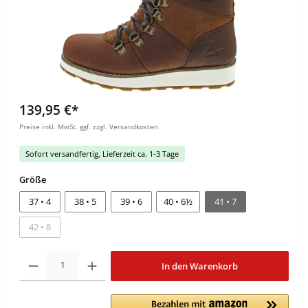
139,95 €*
Preise inkl. MwSt. ggf. zzgl. Versandkosten
Sofort versandfertig, Lieferzeit ca. 1-3 Tage
Größe
37 • 4
38 • 5
39 • 6
40 • 6½
41 • 7
42 • 8
In den Warenkorb