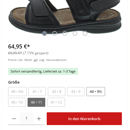
64,95 €*
69,95 €*
(7.15% gespart)
Preise inkl. MwSt. ggf. zzgl. Versandkosten
Sofort versandfertig, Lieferzeit ca. 1-3 Tage
Größe
40 • 6½
41 • 7
42 • 8
43 • 9
44 • 9½
45 • 10
46 • 11
47 • 12
In den Warenkorb