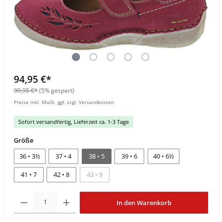
94,95 €*
99,95 €*
(5% gespart)
Preise inkl. MwSt. ggf. zzgl. Versandkosten
Sofort versandfertig, Lieferzeit ca. 1-3 Tage
Größe
36 • 3½
37 • 4
38 • 5
39 • 6
40 • 6½
41 • 7
42 • 8
43 • 9
In den Warenkorb