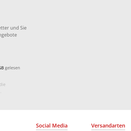
tter und Sie
Angebote
GB
gelesen
die
.
Social Media
Versandarten