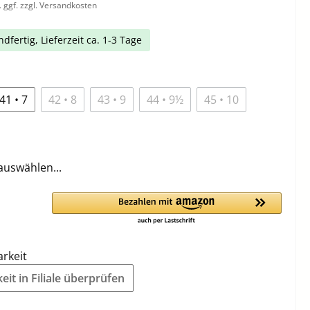
. ggf. zzgl. Versandkosten
dfertig, Lieferzeit ca. 1-3 Tage
41 • 7
42 • 8
43 • 9
44 • 9½
45 • 10
auswählen...
arkeit
it in Filiale überprüfen