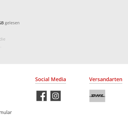
GB
gelesen
die
.
Social Media
Versandarten
rmular