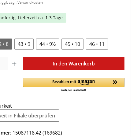
. ggf. zzgl. Versandkosten
dfertig, Lieferzeit ca. 1-3 Tage
2 • 8
43 • 9
44 • 9½
45 • 10
46 • 11
In den Warenkorb
arkeit
it in Filiale überprüfen
mmer:
15087118.42 (169682)