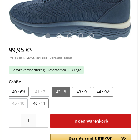
99,95 €*
Preise inkl. MwSt. ggf. zzgl. Versandkosten
Sofort versandfertig, Lieferzeit ca. 1-3 Tage
Größe
40 • 6½
41 • 7
42 • 8
43 • 9
44 • 9½
45 • 10
46 • 11
In den Warenkorb