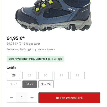
64,95 €*
69,95 €*
(7.15% gespart)
Preise inkl. MwSt. ggf. zzgl. Versandkosten
Sofort versandfertig, Lieferzeit ca. 1-3 Tage
Größe
28
29
30
31
32
33 • 1
34 • 2
35 • 2½
In den Warenkorb