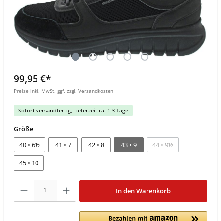
99,95 €*
Preise inkl. MwSt. ggf. zzgl. Versandkosten
Sofort versandfertig, Lieferzeit ca. 1-3 Tage
Größe
40 • 6½
41 • 7
42 • 8
43 • 9
44 • 9½
45 • 10
In den Warenkorb