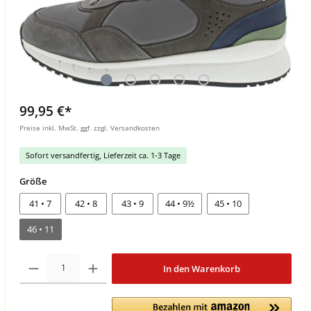
99,95 €*
Preise inkl. MwSt. ggf. zzgl. Versandkosten
Sofort versandfertig, Lieferzeit ca. 1-3 Tage
Größe
41 • 7
42 • 8
43 • 9
44 • 9½
45 • 10
46 • 11
In den Warenkorb