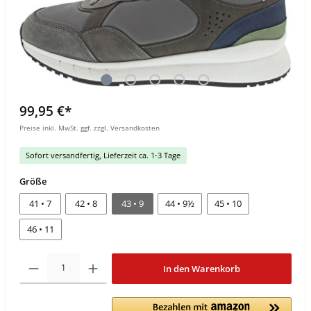
99,95 €*
Preise inkl. MwSt. ggf. zzgl. Versandkosten
Sofort versandfertig, Lieferzeit ca. 1-3 Tage
Größe
41 • 7
42 • 8
43 • 9
44 • 9½
45 • 10
46 • 11
In den Warenkorb