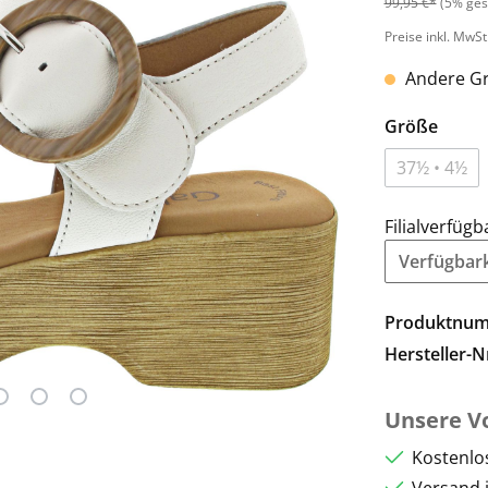
99,95 €*
(5% ges
Preise inkl. MwSt
Andere Gr
Größe
37½ • 4½
Filialverfügb
Verfügbarke
Produktnu
Hersteller-N
Unsere Vo
Kostenlo
Versand 