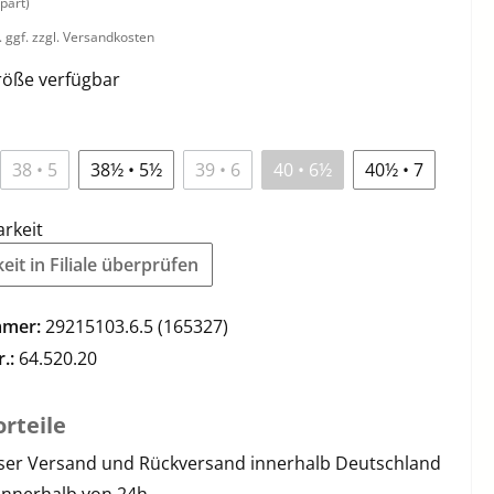
part)
. ggf. zzgl. Versandkosten
öße verfügbar
38 • 5
38½ • 5½
39 • 6
40 • 6½
40½ • 7
arkeit
it in Filiale überprüfen
mmer:
29215103.6.5 (165327)
r.:
64.520.20
rteile
ser Versand und Rückversand innerhalb Deutschland
innerhalb von 24h