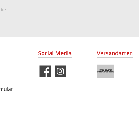
die
.
Social Media
Versandarten
rmular