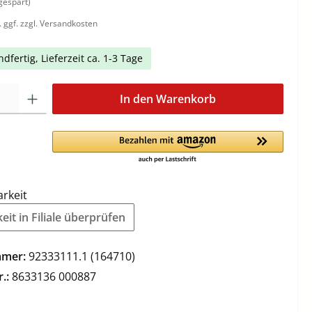
gespart)
. ggf. zzgl. Versandkosten
dfertig, Lieferzeit ca. 1-3 Tage
In den Warenkorb
arkeit
it in Filiale überprüfen
mmer:
92333111.1 (164710)
r.:
8633136 000887