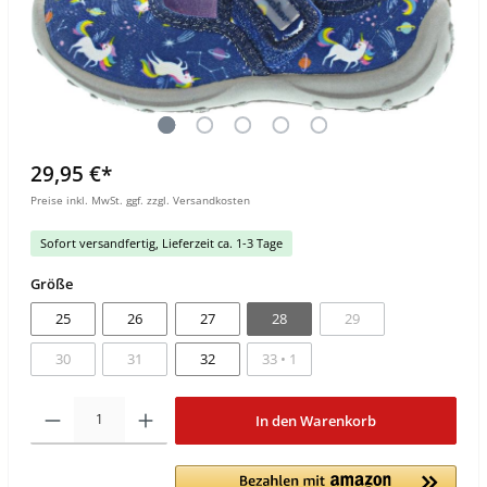
29,95 €*
Preise inkl. MwSt. ggf. zzgl. Versandkosten
Sofort versandfertig, Lieferzeit ca. 1-3 Tage
Größe
25
26
27
28
29
30
31
32
33 • 1
In den Warenkorb