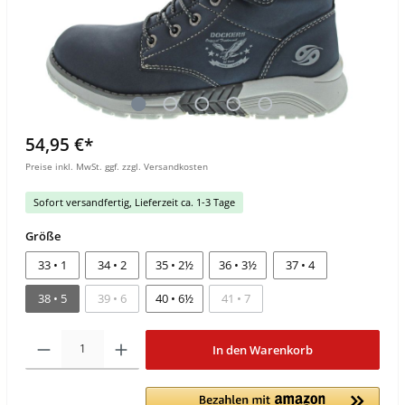
54,95 €*
Preise inkl. MwSt. ggf. zzgl. Versandkosten
Sofort versandfertig, Lieferzeit ca. 1-3 Tage
Größe
33 • 1
34 • 2
35 • 2½
36 • 3½
37 • 4
38 • 5
39 • 6
40 • 6½
41 • 7
In den Warenkorb