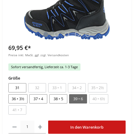
69,95 €*
Preise inkl. MwSt. ggf. zzgl. Versandkosten
Sofort versandfertig, Lieferzeit ca. 1-3 Tage
Größe
31
32
33 • 1
34 • 2
35 • 2½
36 • 3½
37 • 4
38 • 5
39 • 6
40 • 6½
41 • 7
In den Warenkorb