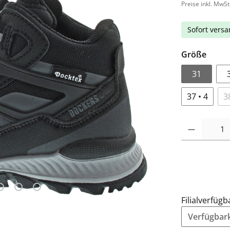
Preise inkl. MwSt
Sofort versan
Größe
31
37 • 4
3
Filialverfügb
Verfügbarke