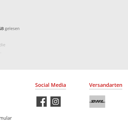
GB
gelesen
die
.
Social Media
Versandarten
rmular