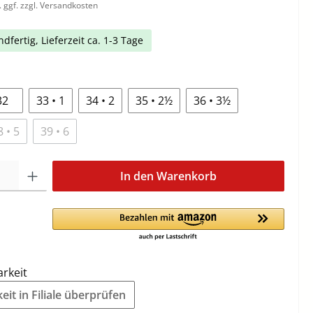
. ggf. zzgl. Versandkosten
dfertig, Lieferzeit ca. 1-3 Tage
32
33 • 1
34 • 2
35 • 2½
36 • 3½
8 • 5
39 • 6
In den Warenkorb
arkeit
it in Filiale überprüfen