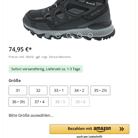
74,95 €*
Preise inkl. MwSt. ggf. zzgl. Versandkosten
Sofort versandfertig, Lieferzeit ca. 1-3 Tage
Größe
31
32
33 • 1
34 • 2
35 • 2½
36 • 3½
37 • 4
38 • 5
39 • 6
Bitte Größe auswählen...