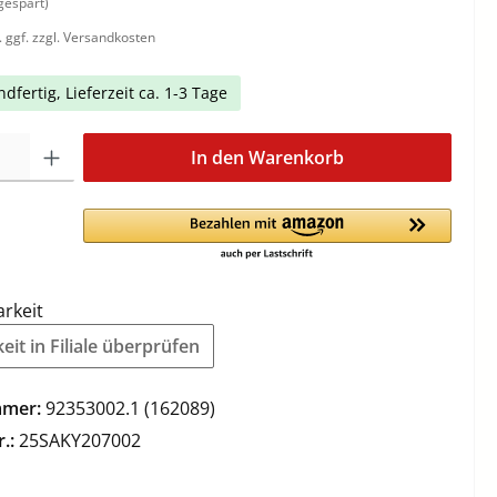
gespart)
. ggf. zzgl. Versandkosten
dfertig, Lieferzeit ca. 1-3 Tage
In den Warenkorb
arkeit
it in Filiale überprüfen
mmer:
92353002.1 (162089)
r.:
25SAKY207002