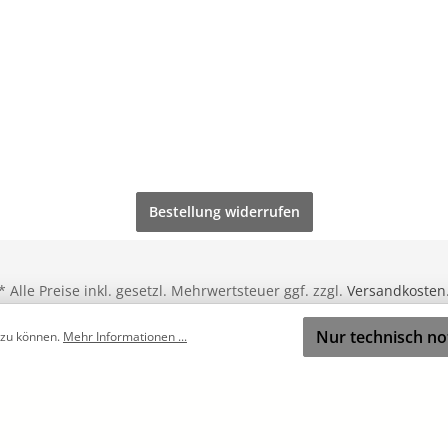
Bestellung widerrufen
* Alle Preise inkl. gesetzl. Mehrwertsteuer ggf. zzgl.
Versandkosten
Powered by
DezemberHub
&
zweigelb
Nur technisch n
 zu können.
Mehr Informationen ...