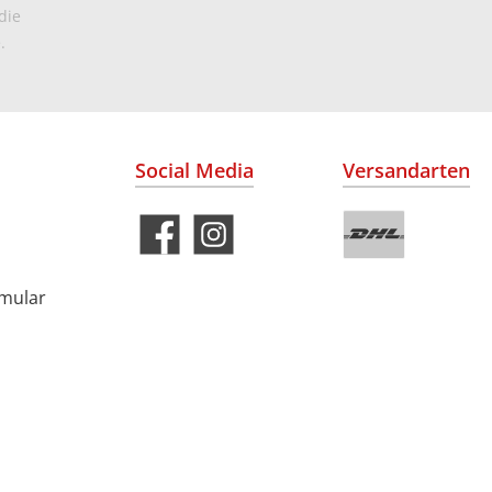
die
.
Social Media
Versandarten
rmular