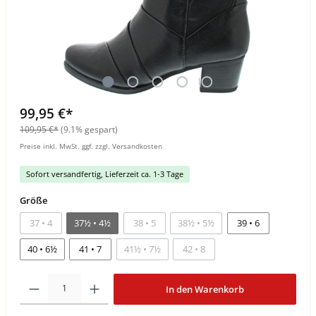
99,95 €*
109,95 €*
(9.1% gespart)
Preise inkl. MwSt. ggf. zzgl. Versandkosten
Sofort versandfertig, Lieferzeit ca. 1-3 Tage
Größe
37 • 4
37½ • 4½
38 • 5
38½ • 5½
39 • 6
40 • 6½
41 • 7
41½ • 7½
42 • 8
In den Warenkorb