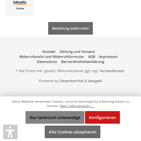
Bestellung widerrufen
Kontakt
Zahlung und Versand
Widerrufsrecht und Widerrufsformular
AGB
Impressum
Datenschutz
Barrierefreiheitserklärung
* Alle Preise inkl. gesetzl. Mehrwertsteuer ggf. zzgl.
Versandkosten
.
Powered by
DezemberHub
&
zweigelb
Diese Website verwendet Cookies, um eine bestmögliche Erfahrung bieten zu
können.
Mehr Informationen ...
Nur technisch notwendige
Konfigurieren
Alle Cookies akzeptieren