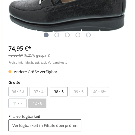
74,95 €*
79,95 €*
(6.25% gespart)
Preise inkl. MwSt. ggf. zzgl. Versandkosten
Andere Größe verfügbar
Größe
36 • 3½
37 • 4
38 • 5
39 • 6
40 • 6½
41 • 7
42 • 8
Filialverfügbarkeit
Verfügbarkeit in Filiale überprüfen