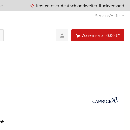
ie
Kostenloser deutschlandweiter Rückversand
Service/Hilfe
Warenkorb
0,00 €*
€*