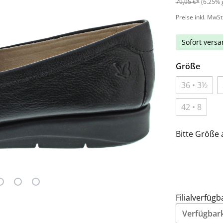
79,95 €*
(6.25% 
Preise inkl. MwSt
Sofort versan
Größe
36 • 3½
42 • 8
Bitte Größe 
Filialverfügb
Verfügbarke