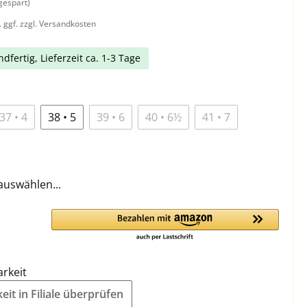
gespart)
. ggf. zzgl. Versandkosten
dfertig, Lieferzeit ca. 1-3 Tage
37 • 4
38 • 5
39 • 6
40 • 6½
41 • 7
auswählen...
arkeit
it in Filiale überprüfen