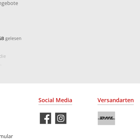
Angebote
GB
gelesen
die
.
Social Media
Versandarten
rmular