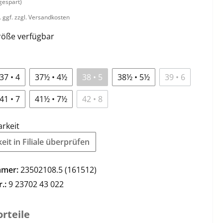
gespart)
. ggf. zzgl. Versandkosten
öße verfügbar
37 • 4
37½ • 4½
38 • 5
38½ • 5½
39 • 6
41 • 7
41½ • 7½
42 • 8
arkeit
it in Filiale überprüfen
mmer:
23502108.5 (161512)
r.:
9 23702 43 022
rteile