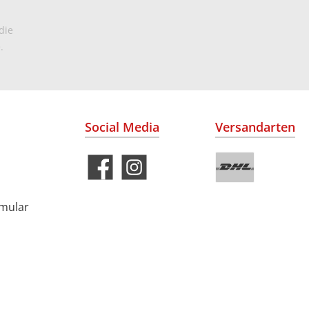
die
.
Social Media
Versandarten
rmular