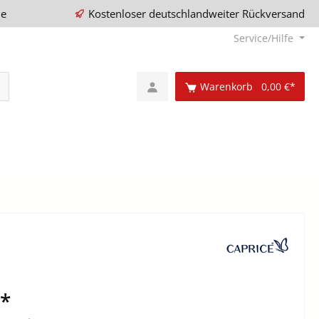
ie
Kostenloser deutschlandweiter Rückversand
Service/Hilfe
Warenkorb
0,00 €*
€*