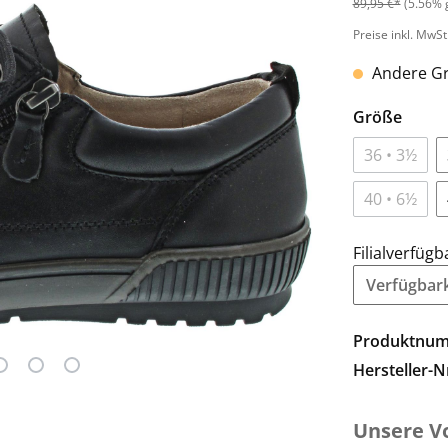
89,95 €*
(5.56% 
Preise inkl. MwSt
Andere Gr
Größe
36 • 3½
40 • 6½
Filialverfügb
Verfügbarke
Produktnu
Hersteller-N
Unsere Vo