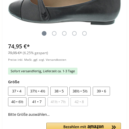
74,95 €*
79,95 €*
(6.25% gespart)
Preise inkl. MwSt. ggf. zzgl. Versandkosten
Sofort versandfertig, Lieferzeit ca. 1-3 Tage
Größe
37 • 4
37½ • 4½
38 • 5
38½ • 5½
39 • 6
40 • 6½
41 • 7
41½ • 7½
42 • 8
Bitte Größe auswählen...