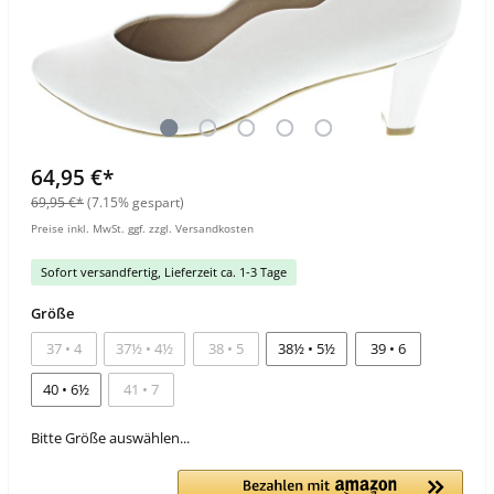
64,95 €*
69,95 €*
(7.15% gespart)
Preise inkl. MwSt. ggf. zzgl. Versandkosten
Sofort versandfertig, Lieferzeit ca. 1-3 Tage
Größe
37 • 4
37½ • 4½
38 • 5
38½ • 5½
39 • 6
40 • 6½
41 • 7
Bitte Größe auswählen...