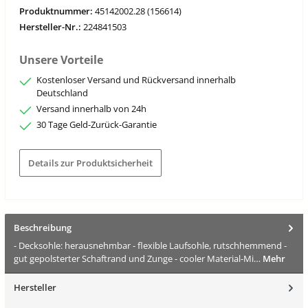
Produktnummer:
45142002.28 (156614)
Hersteller-Nr.:
224841503
Unsere Vorteile
Kostenloser Versand und Rückversand innerhalb
Deutschland
Versand innerhalb von 24h
30 Tage Geld-Zurück-Garantie
Details zur Produktsicherheit
Beschreibung
- Decksohle: herausnehmbar - flexible Laufsohle, rutschhemmend -
gut gepolsterter Schaftrand und Zunge - cooler Material-Mi…
Mehr
Hersteller