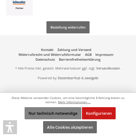
Bestellung widerrufen
Kontakt
Zahlung und Versand
Widerrufsrecht und Widerrufsformular
AGB
Impressum
Datenschutz
Barrierefreiheitserklärung
* Alle Preise inkl. gesetzl. Mehrwertsteuer ggf. zzgl.
Versandkosten
.
Powered by
DezemberHub
&
zweigelb
Diese Website verwendet Cookies, um eine bestmögliche Erfahrung bieten zu
können.
Mehr Informationen ...
Nur technisch notwendige
Konfigurieren
Alle Cookies akzeptieren