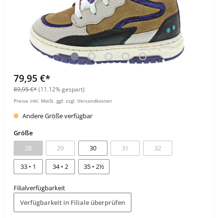
79,95 €*
89,95 €*
(11.12% gespart)
Preise inkl. MwSt. ggf. zzgl. Versandkosten
Andere Größe verfügbar
Größe
28
29
30
31
32
33 • 1
34 • 2
35 • 2½
Filialverfügbarkeit
Verfügbarkeit in Filiale überprüfen