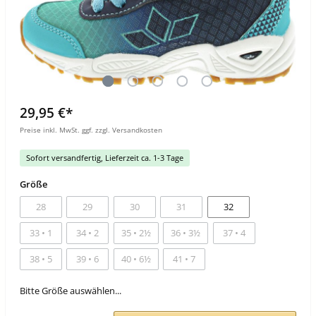
29,95 €*
Preise inkl. MwSt. ggf. zzgl. Versandkosten
Sofort versandfertig, Lieferzeit ca. 1-3 Tage
Größe
28
29
30
31
32
33 • 1
34 • 2
35 • 2½
36 • 3½
37 • 4
38 • 5
39 • 6
40 • 6½
41 • 7
Bitte Größe auswählen...