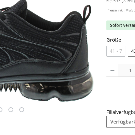
69,95 €*
(7.15% 
Preise inkl. MwSt
Sofort versan
Größe
41 • 7
4
Filialverfügb
Verfügbarke