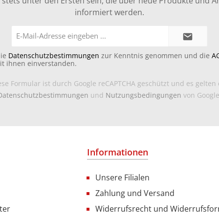
stets unter den Ersten sein, die über neue Produkte und 
informiert werden.
E-
Mail-
Adresse*
die
Datenschutzbestimmungen
zur Kenntnis genommen und die
A
it ihnen einverstanden.
ese Formular ist durch Google reCAPTCHA geschützt und es gelten 
Datenschutzbestimmungen
und
Nutzungsbedingungen
von Google
Informationen
Unsere Filialen
Zahlung und Versand
ter
Widerrufsrecht und Widerrufsfo