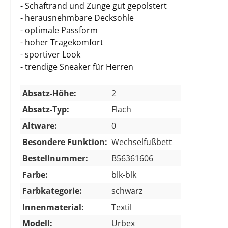
- Schaftrand und Zunge gut gepolstert
- herausnehmbare Decksohle
- optimale Passform
- hoher Tragekomfort
- sportiver Look
- trendige Sneaker für Herren
Absatz-Höhe:
2
Absatz-Typ:
Flach
Altware:
0
Besondere Funktion:
Wechselfußbett
Bestellnummer:
B56361606
Farbe:
blk-blk
Farbkategorie:
schwarz
Innenmaterial:
Textil
Modell:
Urbex