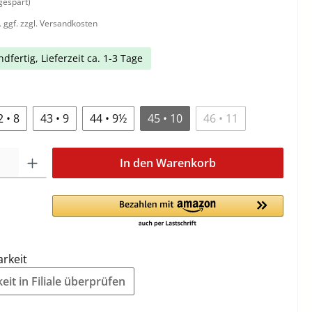
gespart)
. ggf. zzgl. Versandkosten
dfertig, Lieferzeit ca. 1-3 Tage
2 • 8
43 • 9
44 • 9½
45 • 10
46 • 11
In den Warenkorb
arkeit
it in Filiale überprüfen