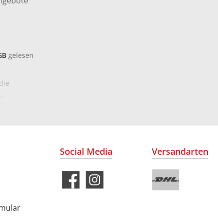
Angebote
GB
gelesen
die
.
Social Media
Versandarten
rmular