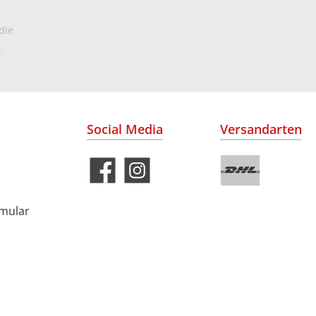
die
.
Social Media
Versandarten
rmular