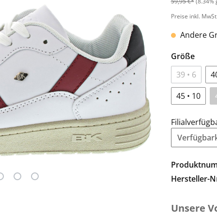
59,95 €*
(8.34% 
Preise inkl. MwSt
Andere Gr
Größe
39 • 6
4
45 • 10
Filialverfügb
Verfügbarke
Produktnu
Hersteller-N
Unsere Vo