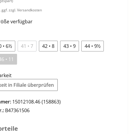
gespart)
. ggf. zzgl. Versandkosten
öße verfügbar
0 • 6½
41 • 7
42 • 8
43 • 9
44 • 9½
46 • 11
arkeit
it in Filiale überprüfen
mmer:
15012108.46 (158863)
r.:
B47361506
rteile