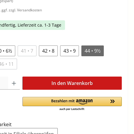
gespart)
. ggf. zzgl. Versandkosten
dfertig, Lieferzeit ca. 1-3 Tage
0 • 6½
41 • 7
42 • 8
43 • 9
44 • 9½
46 • 11
In den Warenkorb
arkeit
it in Filiale überprüfen