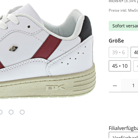
59,95 €*
(8.34% 
Preise inkl. MwSt
Sofort versan
Größe
39 • 6
4
45 • 10
Filialverfügb
Verfügbarke