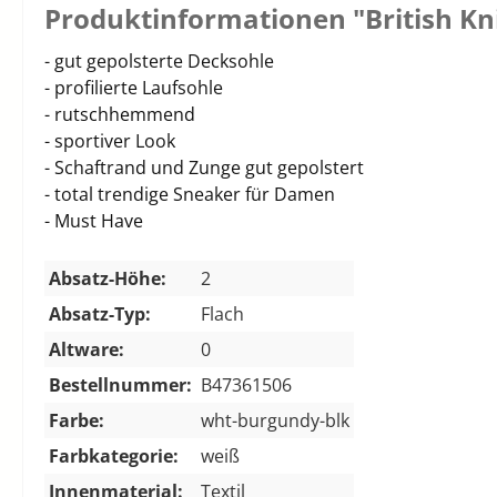
Produktinformationen "British K
- gut gepolsterte Decksohle
- profilierte Laufsohle
- rutschhemmend
- sportiver Look
- Schaftrand und Zunge gut gepolstert
- total trendige Sneaker für Damen
- Must Have
Absatz-Höhe:
2
Absatz-Typ:
Flach
Altware:
0
Bestellnummer:
B47361506
Farbe:
wht-burgundy-blk
Farbkategorie:
weiß
Innenmaterial:
Textil