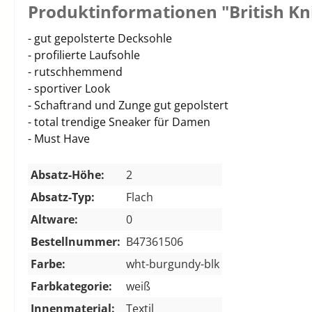
Produktinformationen "British K
- gut gepolsterte Decksohle
- profilierte Laufsohle
- rutschhemmend
- sportiver Look
- Schaftrand und Zunge gut gepolstert
- total trendige Sneaker für Damen
- Must Have
Absatz-Höhe:
2
Absatz-Typ:
Flach
Altware:
0
Bestellnummer:
B47361506
Farbe:
wht-burgundy-blk
Farbkategorie:
weiß
Innenmaterial:
Textil