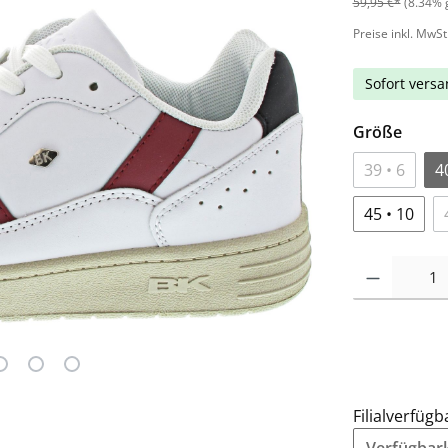
59,95 €*
(8.34% 
Preise inkl. MwSt
Sofort versan
Größe
39 • 6
4
45 • 10
Filialverfügb
Verfügbarke