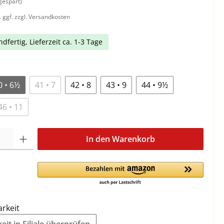
gespart)
. ggf. zzgl. Versandkosten
dfertig, Lieferzeit ca. 1-3 Tage
0 • 6½
41 • 7
42 • 8
43 • 9
44 • 9½
46 • 11
In den Warenkorb
arkeit
it in Filiale überprüfen