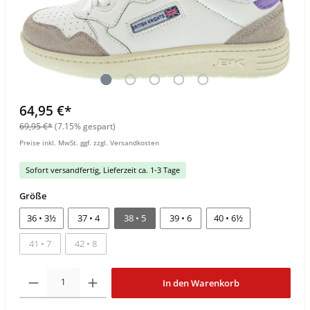
64,95 €*
69,95 €*
(7.15% gespart)
Preise inkl. MwSt. ggf. zzgl. Versandkosten
Sofort versandfertig, Lieferzeit ca. 1-3 Tage
Größe
36 • 3½
37 • 4
38 • 5
39 • 6
40 • 6½
41 • 7
42 • 8
In den Warenkorb