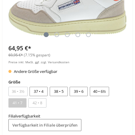
64,95 €*
69,95 €*
(7.15% gespart)
Preise inkl. MwSt. ggf. zzgl. Versandkosten
Andere Größe verfügbar
Größe
36 • 3½
37 • 4
38 • 5
39 • 6
40 • 6½
41 • 7
42 • 8
Filialverfügbarkeit
Verfügbarkeit in Filiale überprüfen