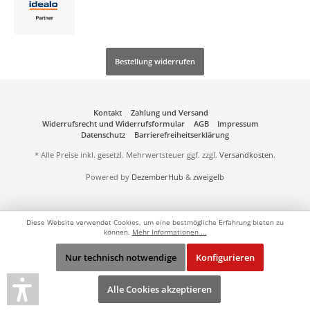
Bestellung widerrufen
Kontakt
Zahlung und Versand
Widerrufsrecht und Widerrufsformular
AGB
Impressum
Datenschutz
Barrierefreiheitserklärung
* Alle Preise inkl. gesetzl. Mehrwertsteuer ggf. zzgl.
Versandkosten
.
Powered by
DezemberHub
&
zweigelb
Diese Website verwendet Cookies, um eine bestmögliche Erfahrung bieten zu
können.
Mehr Informationen ...
Nur technisch notwendige
Konfigurieren
Alle Cookies akzeptieren