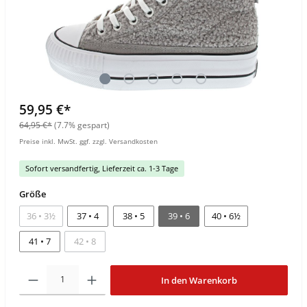
59,95 €*
64,95 €*
(7.7% gespart)
Preise inkl. MwSt. ggf. zzgl. Versandkosten
Sofort versandfertig, Lieferzeit ca. 1-3 Tage
Größe
36 • 3½
37 • 4
38 • 5
39 • 6
40 • 6½
41 • 7
42 • 8
In den Warenkorb